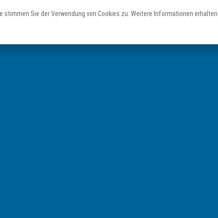
e stimmen Sie der Verwendung von Cookies zu. Weitere Informationen erhalten 
Erleben
Staunen
Planen
Teutoschleifen
Sehenswertes
Service & Unterkünfte