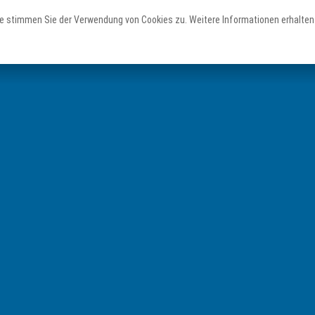
e stimmen Sie der Verwendung von Cookies zu. Weitere Informationen erhalten 
Erleben
Staunen
Planen
Teutoschleifen
Sehenswertes
Service & Unterkünfte