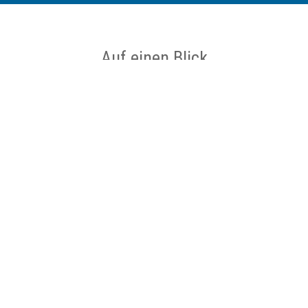
Auf einen Blick
Ort
Ladbergen
Datum
06.11.2026 bis 06.11.2026
Zeit
19:00 bis 20:30 Uhr
Kategorie
Vortrag/Lesung
Der Mann, der mit den Vögeln sprach