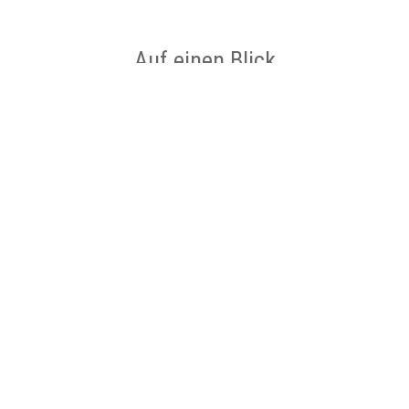
Auf einen Blick
Ort
Münster
Kategorie
Zoo/Tierpark
Impressionen