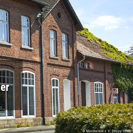
er
© Münsterland e. V., Philipp Fölting