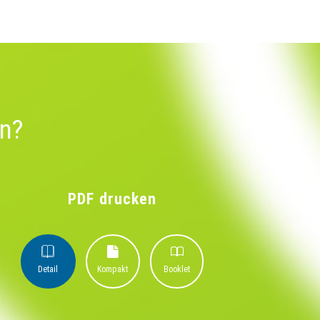
un?
PDF drucken
Detail
Kompakt
Booklet