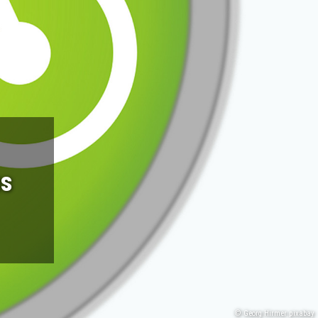
us
© Georg Hirmer pixabay