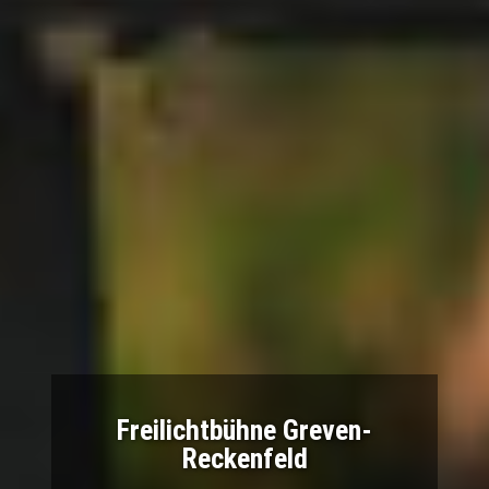
Freilichtbühne Greven-
Reckenfeld