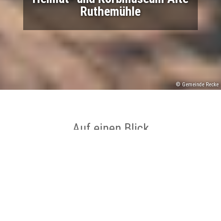
Ruthemühle
© Gemeinde Recke
Auf einen Blick
Ort
Recke
Museen/Sammlungen , Historische
Kategorie
Stätten