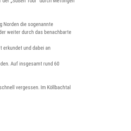
f der „Süßen Tour“ durch Mettingen
ng Norden die sogenannte
der weiter durch das benachbarte
t erkundet und dabei an
en. Auf insgesamt rund 60
schnell vergessen. Im Köllbachtal