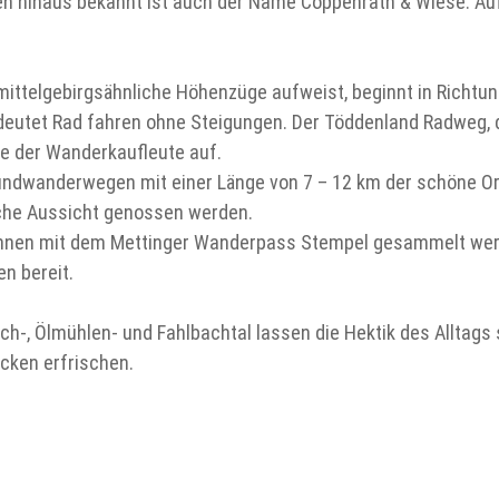
en hinaus bekannt ist auch der Name Coppenrath & Wiese. Au
ittelgebirgsähnliche Höhenzüge aufweist, beginnt in Richtu
deutet Rad fahren ohne Steigungen. Der Töddenland Radweg, 
te der Wanderkaufleute auf.
undwanderwegen mit einer Länge von 7 – 12 km der schöne Or
iche Aussicht genossen werden.
nen mit dem Mettinger Wanderpass Stempel gesammelt werd
n bereit.
h-, Ölmühlen- und Fahlbachtal lassen die Hektik des Alltags 
cken erfrischen.