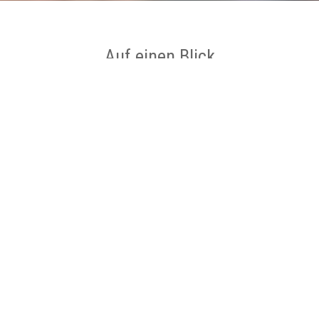
Auf einen Blick
Ort
Hagen am Teutoburger Wald
Kategorie
Rathaus , Tourist-Information
Impressionen