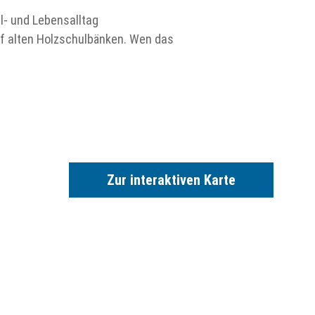
- und Lebensalltag
uf alten Holzschulbänken. Wen das
Zur interaktiven Karte