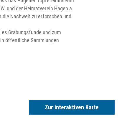
choss das Hagener Töpfereimuseum.
 W. und der Heimatverein Hagen a.
ür die Nachwelt zu erforschen und
nd es Grabungsfunde und zum
e in öffentliche Sammlungen
Zur interaktiven Karte