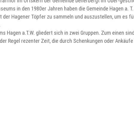
e Pfarrhof im Ortskern der Gemeinde beherbergt im Ober-ges
useums in den 1980er Jahren haben die Gemeinde Hagen a. T.
rgut der Hagener Töpfer zu sammeln und auszustellen, um es f
.
 Hagen a.T.W. gliedert sich in zwei Gruppen. Zum einen si
der Regel rezenter Zeit, die durch Schenkungen oder Ankäuf