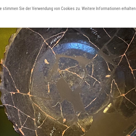
e stimmen Sie der Verwendung von Cookies zu. Weitere Informationen erhalten 
Erleben
Staunen
Planen
Teutoschleifen
Sehenswertes
Service & Unterkünfte