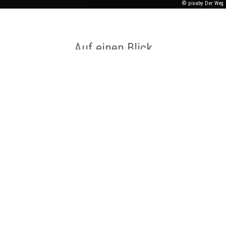
© pixaby Der Weg
Auf einen Blick
Start
Dorfplatz Ladbergen
Ziel
Dorfplatz Ladbergen
Schwierigkeit
sehr leicht
Entfernung
41,6 km
Dauer
2 Std. 37 Min.
Höhenmeter
20 m