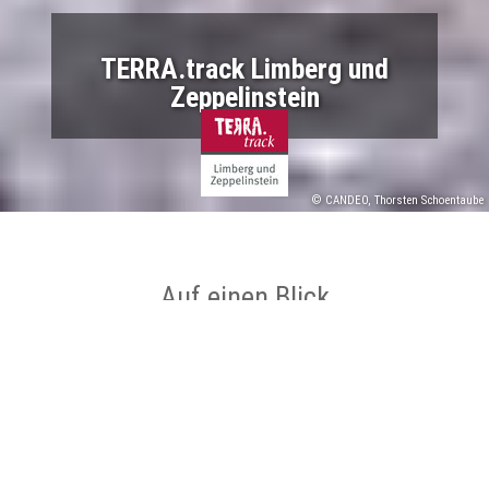
TERRA.track Limberg und
Zeppelinstein
© CANDEO, Thorsten Schoentaube
Auf einen Blick
Wanderparkplatz Freeden,
Start
Bergstraße 1, 49186 Bad Iburg
Wanderparkplatz Freeden,
Ziel
Bergstraße 1, 49186 Bad Iburg